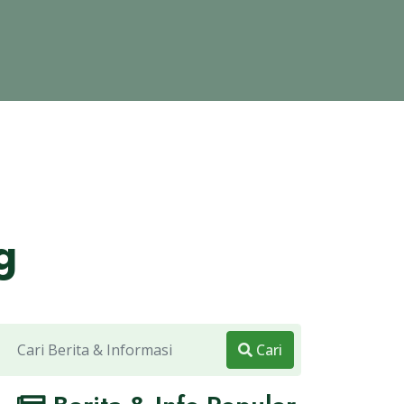
g
Cari