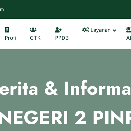
om
Layanan
Profil
GTK
PPDB
A
erita & Informa
NEGERI 2 PI