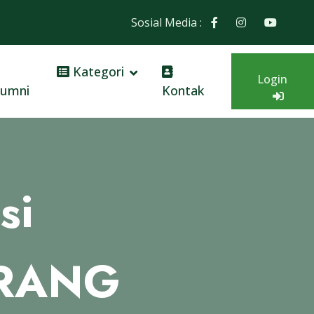
Sosial Media :
Kategori
Login
lumni
Kontak
si
NRANG