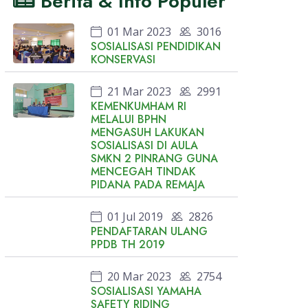
Berita & Info Populer
01 Mar 2023
3016
SOSIALISASI PENDIDIKAN
KONSERVASI
21 Mar 2023
2991
KEMENKUMHAM RI
MELALUI BPHN
MENGASUH LAKUKAN
SOSIALISASI DI AULA
SMKN 2 PINRANG GUNA
MENCEGAH TINDAK
PIDANA PADA REMAJA
01 Jul 2019
2826
PENDAFTARAN ULANG
PPDB TH 2019
20 Mar 2023
2754
SOSIALISASI YAMAHA
SAFETY RIDING