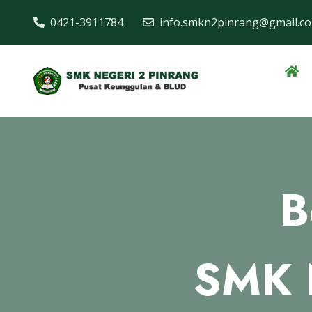
0421-3911784
info.smkn2pinrang@gmail.c
Jl. Kesehatan No. ..., Kab. Pinrang
B
SMK 