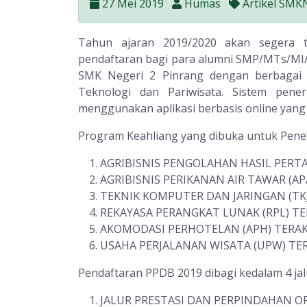
27 Mei 2019
Humas
Artikel SMK
Tahun ajaran 2019/2020 akan segera 
pendaftaran bagi para alumni SMP/MTs/MI/
SMK Negeri 2 Pinrang dengan berbagai p
Teknologi dan Pariwisata. Sistem pen
menggunakan aplikasi berbasis online yang 
Program Keahliang yang dibuka untuk Pener
AGRIBISNIS PENGOLAHAN HASIL PERTA
AGRIBISNIS PERIKANAN AIR TAWAR (AP
TEKNIK KOMPUTER DAN JARINGAN (TKJ
REKAYASA PERANGKAT LUNAK (RPL) TE
AKOMODASI PERHOTELAN (APH) TERAK
USAHA PERJALANAN WISATA (UPW) TER
Pendaftaran PPDB 2019 dibagi kedalam 4 ja
JALUR PRESTASI DAN PERPINDAHAN ORAN