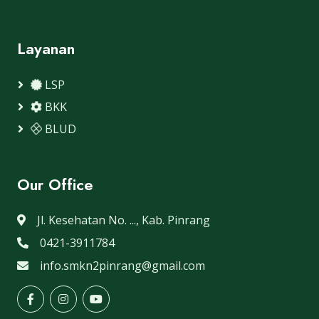
Layanan
LSP
BKK
BLUD
Our Office
Jl. Kesehatan No. ..., Kab. Pinrang
0421-3911784
info.smkn2pinrang@gmail.com